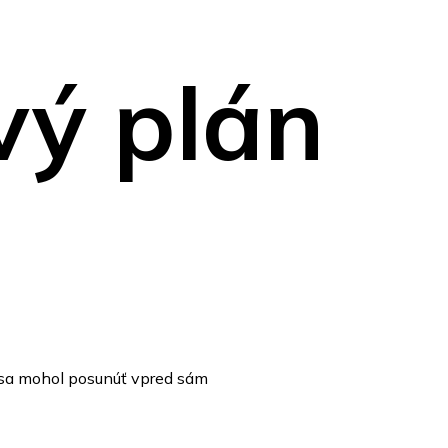
vý plán
i sa mohol posunúť vpred sám