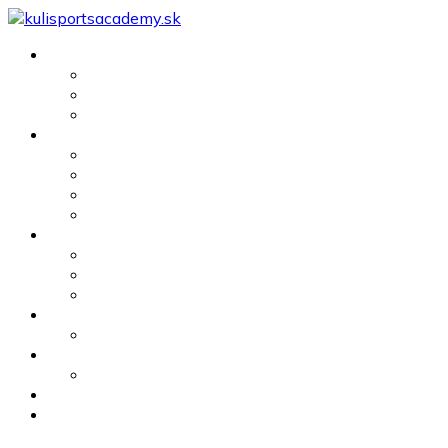
Ponuka
Futbal
Atletika
Gymnastika
Tréningy
Jednotlivci
Tréningový plán
Skupina max 6
Kondičný tréning
Stravovacie plány
Chudnutie
Priberanie svalovej hmoty
Analýza stavby tela
Futbalová analýza
Kompletná analýza
Registrovať
Stanovy
Tréneri
Akcie