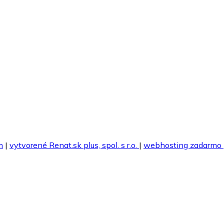
m
|
vytvorené Renat.sk plus, spol. s r.o.
|
webhosting zadarmo 