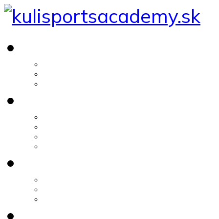
Ponuka
Futbal
Atletika
Gymnastika
Tréningy
Jednotlivci
Tréningový plán
Skupina max 6
Kondičný tréning
Stravovacie plány
Chudnutie
Priberanie svalovej hmoty
Analýza stavby tela
Futbalová analýza