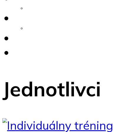
Kompletná analýza
Registrovať
Stanovy
Tréneri
Akcie
Jednotlivci