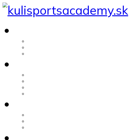
Ponuka
Futbal
Atletika
Gymnastika
Tréningy
Jednotlivci
Tréningový plán
Skupina max 6
Kondičný tréning
Stravovacie plány
Chudnutie
Priberanie svalovej hmoty
Analýza stavby tela
Futbalová analýza