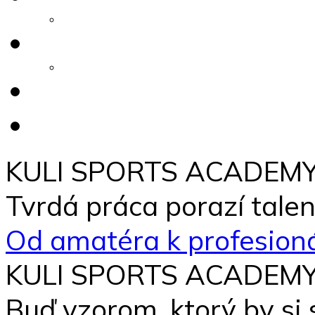
Kompletná analýza
Registrovať
Stanovy
Tréneri
Akcie
KULI SPORTS ACADEM
Tvrdá práca porazí talen
Od amatéra k profesion
KULI SPORTS ACADEM
Buď vzorom, ktorý by si 